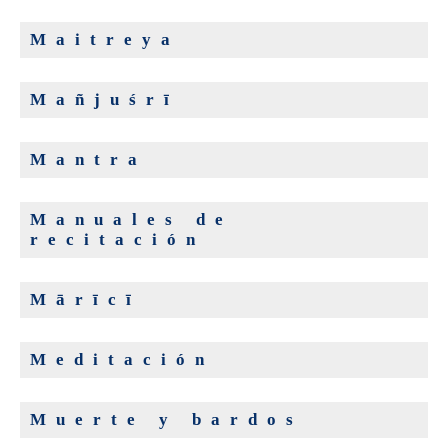
Maitreya
Mañjuśrī
Mantra
Manuales de
recitación
Mārīcī
Meditación
Muerte y bardos