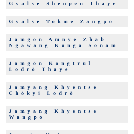
Gyalse Shenpen Thaye
Gyalse Tokme Zangpo
Jamgön Amnye Zhab
Ngawang Kunga Sönam
Jamgön Kongtrul
Lodrö Thaye
Jamyang Khyentse
Chökyi Lodrö
Jamyang Khyentse
Wangpo