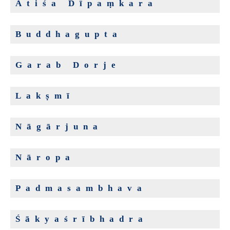
Atiśa Dīpaṃkara
Buddhagupta
Garab Dorje
Lakṣmī
Nāgārjuna
Nāropa
Padmasambhava
Śākyaśrībhadra