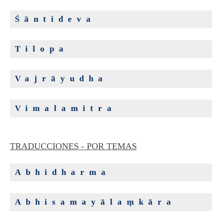
Śāntideva
Tilopa
Vajrāyudha
Vimalamitra
TRADUCCIONES - POR TEMAS
Abhidharma
Abhisamayālaṃkāra