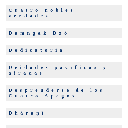
Cuatro nobles
verdades
Damngak Dzö
Dedicatoria
Deidades pacíficas y
airadas
Desprenderse de los
Cuatro Apegos
Dhāraṇī