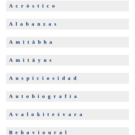
Acróstico
Alabanzas
Amitābha
Amitāyus
Auspiciosidad
Autobiografía
Avalokiteśvara
Behavioural