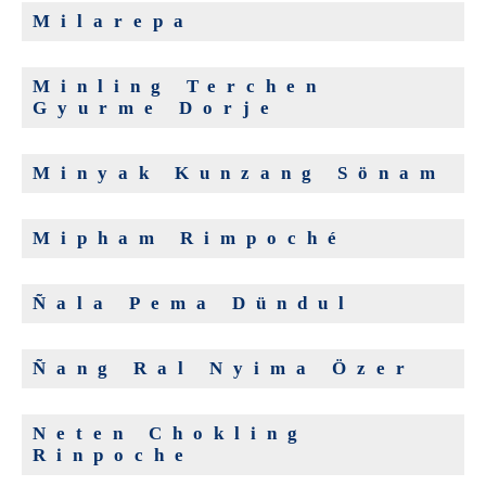
Milarepa
Minling Terchen
Gyurme Dorje
Minyak Kunzang Sönam
Mipham Rimpoché
Ñala Pema Dündul
Ñang Ral Nyima Özer
Neten Chokling
Rinpoche