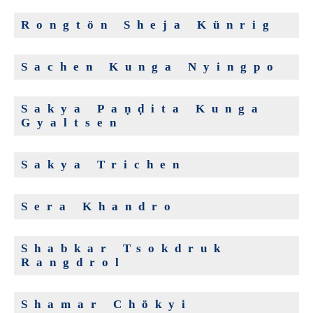
Rongtön Sheja Künrig
Sachen Kunga Nyingpo
Sakya Paṇḍita Kunga
Gyaltsen
Sakya Trichen
Sera Khandro
Shabkar Tsokdruk
Rangdrol
Shamar Chökyi