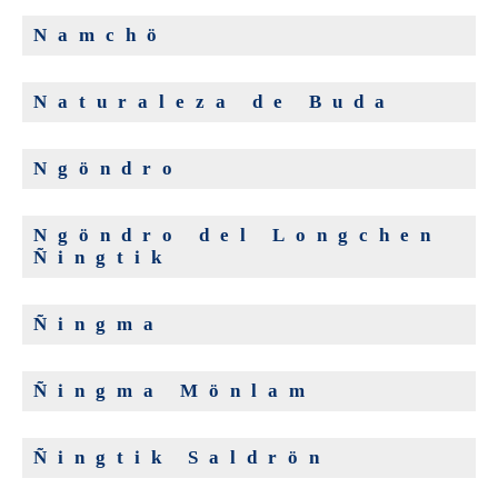
Namchö
Naturaleza de Buda
Ngöndro
Ngöndro del Longchen
Ñingtik
Ñingma
Ñingma Mönlam
Ñingtik Saldrön