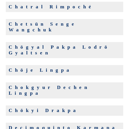
Chatral Rimpoché
Chetsün Senge
Wangchuk
Chögyal Pakpa Lodrö
Gyaltsen
Chöje Lingpa
Chokgyur Dechen
Lingpa
Chökyi Drakpa
Decimoquinto Karmapa