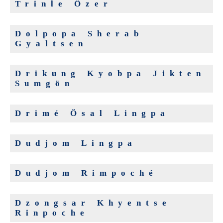
Trinle Özer
Dolpopa Sherab
Gyaltsen
Drikung Kyobpa Jikten
Sumgön
Drimé Ösal Lingpa
Dudjom Lingpa
Dudjom Rimpoché
Dzongsar Khyentse
Rinpoche