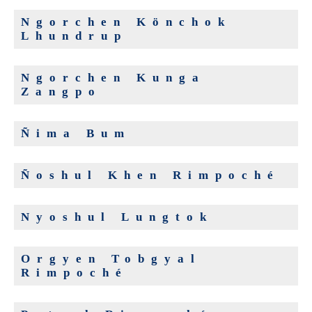
Ngorchen Könchok
Lhundrup
Ngorchen Kunga
Zangpo
Ñima Bum
Ñoshul Khen Rimpoché
Nyoshul Lungtok
Orgyen Tobgyal
Rimpoché