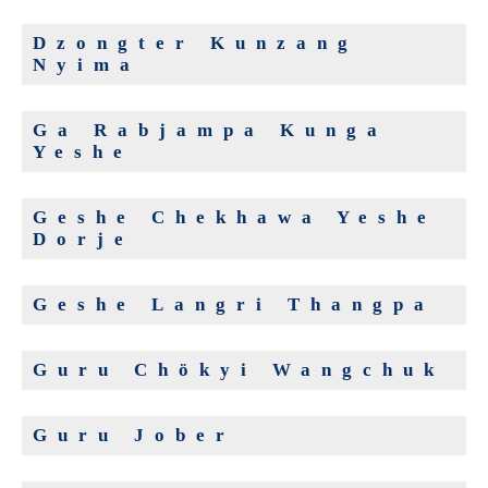
Dzongter Kunzang
Nyima
Ga Rabjampa Kunga
Yeshe
Geshe Chekhawa Yeshe
Dorje
Geshe Langri Thangpa
Guru Chökyi Wangchuk
Guru Jober