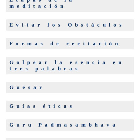
meditación
Evitar los Obstáculos
Formas de recitación
Golpear la esencia en
tres palabras
Guésar
Guías éticas
Guru Padmasambhava