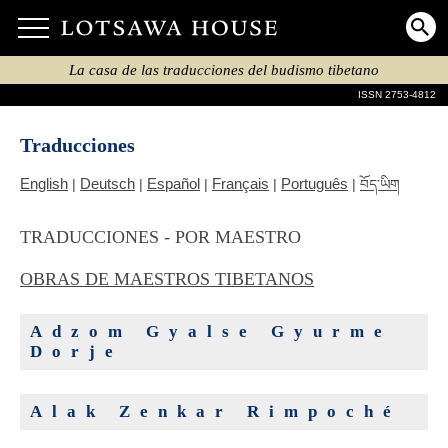
La casa de las traducciones del budismo tibetano
ISSN 2753-4812
Traducciones
English
Deutsch
Español
Français
Português
|
|
|
|
|
བོད་ཡིག
TRADUCCIONES - POR MAESTRO
OBRAS DE MAESTROS TIBETANOS
Adzom Gyalse Gyurme
Dorje
Alak Zenkar Rimpoché