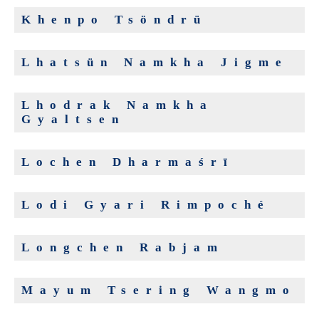
Khenpo Tsöndrü
Lhatsün Namkha Jigme
Lhodrak Namkha
Gyaltsen
Lochen Dharmaśrī
Lodi Gyari Rimpoché
Longchen Rabjam
Mayum Tsering Wangmo