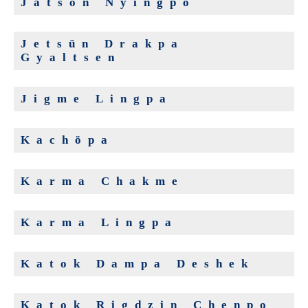
Jatsön Nyingpo
Jetsün Drakpa
Gyaltsen
Jigme Lingpa
Kachöpa
Karma Chakme
Karma Lingpa
Katok Dampa Deshek
Katok Rigdzin Chenpo