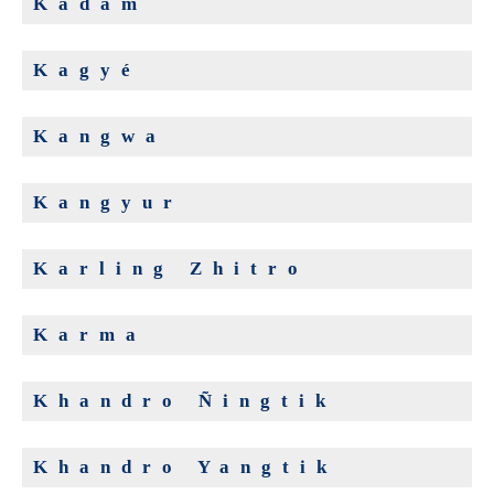
Kadam
Kagyé
Kangwa
Kangyur
Karling Zhitro
Karma
Khandro Ñingtik
Khandro Yangtik