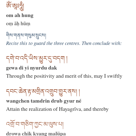
ཨོཾ་ཨཱཿཧཱུྃ།
om ah hung
oṃ āḥ hūṃ
གིས་གནས་གསུམ་སྲུངས།
Recite this to guard the three centres. Then conclude with:
དགེ་བ་འདི་ཡིས་མྱུར་དུ་བདག །
gewa di yi nyurdu dak
Through the positivity and merit of this, may I swiftly
དབང་ཆེན་རྟ་མགྲིན་འགྲུབ་གྱུར་ནས། །
wangchen tamdrin drub gyur né
Attain the realization of Hayagrīva, and thereby
འགྲོ་བ་གཅིག་ཀྱང་མ་ལུས་པ།
drowa chik kyang malüpa