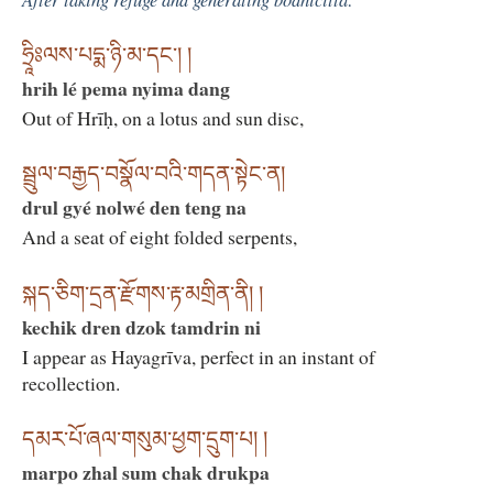
ཧྲཱིཿལས་པདྨ་ཉི་མ་དང་། །
hrih lé pema nyima dang
Out of Hrīḥ, on a lotus and sun disc,
སྦྲུལ་བརྒྱད་བསྣོལ་བའི་གདན་སྟེང་ན།
drul gyé nolwé den teng na
And a seat of eight folded serpents,
སྐད་ཅིག་དྲན་རྫོགས་རྟ་མགྲིན་ནི། །
kechik dren dzok tamdrin ni
I appear as Hayagrīva, perfect in an instant of
recollection.
དམར་པོ་ཞལ་གསུམ་ཕྱག་དྲུག་པ། །
marpo zhal sum chak drukpa