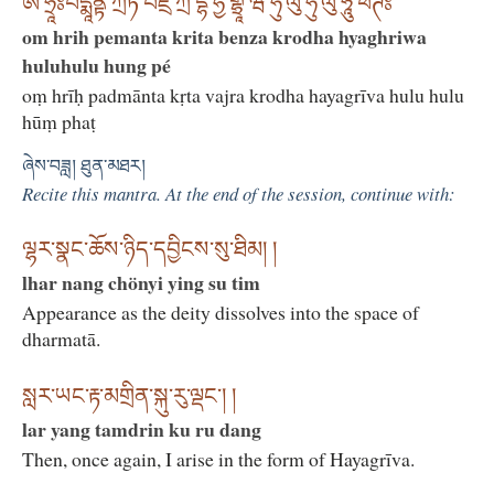
ཨོཾ་ཧྲཱིཿཔདྨཱནྟ་ཀྲྀཏ་བཛྲ་ཀྲོ་དྷ་ཧྱ་གྷྲཱི་ཝ་ཧུ་ལུ་ཧུ་ལུ་ཧཱུྃ་ཕཊཿ
om hrih pemanta krita benza krodha hyaghriwa
huluhulu hung pé
oṃ hrīḥ padmānta kṛta vajra krodha hayagrīva hulu hulu
hūṃ phaṭ
ཞེས་བཟླ། ཐུན་མཐར།
Recite this mantra. At the end of the session, continue with:
ལྷར་སྣང་ཆོས་ཉིད་དབྱིངས་སུ་ཐིམ། །
lhar nang chönyi ying su tim
Appearance as the deity dissolves into the space of
dharmatā.
སླར་ཡང་རྟ་མགྲིན་སྐུ་རུ་ལྡང་། །
lar yang tamdrin ku ru dang
Then, once again, I arise in the form of Hayagrīva.