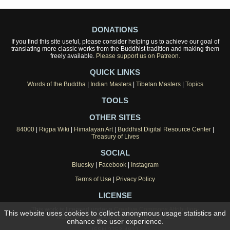
DONATIONS
If you find this site useful, please consider helping us to achieve our goal of
translating more classic works from the Buddhist tradition and making them
freely available.
Please support us on Patreon.
QUICK LINKS
Words of the Buddha
|
Indian Masters
|
Tibetan Masters
|
Topics
TOOLS
OTHER SITES
84000
|
Rigpa Wiki
|
Himalayan Art
|
Buddhist Digital Resource Center
|
Treasury of Lives
SOCIAL
Bluesky
|
Facebook
|
Instagram
Terms of Use
|
Privacy Policy
LICENSE
This work is licensed under a
Creative Commons Attribution-
This website uses cookies to collect anonymous usage statistics and
NonCommercial 4.0 International License
.
enhance the user experience.
ISSN 2753-4812