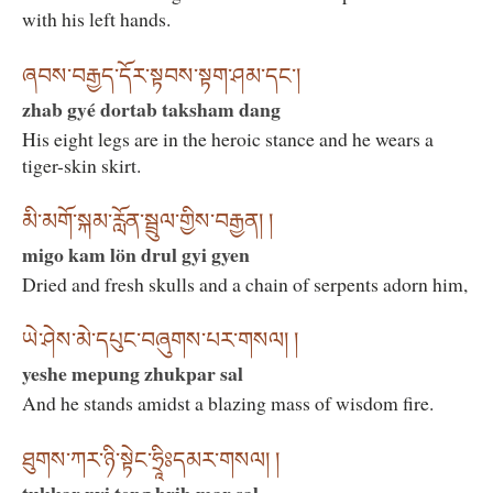
with his left hands.
ཞབས་བརྒྱད་དོར་སྟབས་སྟག་ཤམ་དང་།
zhab gyé dortab taksham dang
His eight legs are in the heroic stance and he wears a
tiger-skin skirt.
མི་མགོ་སྐམ་རློན་སྦྲུལ་གྱིས་བརྒྱན། །
migo kam lön drul gyi gyen
Dried and fresh skulls and a chain of serpents adorn him,
ཡེ་ཤེས་མེ་དཔུང་བཞུགས་པར་གསལ། །
yeshe mepung zhukpar sal
And he stands amidst a blazing mass of wisdom fire.
ཐུགས་ཀར་ཉི་སྟེང་ཧྲཱིཿདམར་གསལ། །
tukkar nyi teng hrih mar sal