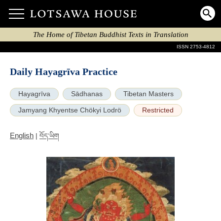
The Home of Tibetan Buddhist Texts in Translation
ISSN 2753-4812
Daily Hayagrīva Practice
Hayagrīva
Sādhanas
Tibetan Masters
Jamyang Khyentse Chökyi Lodrö
Restricted
English
|
བོད་ཡིག