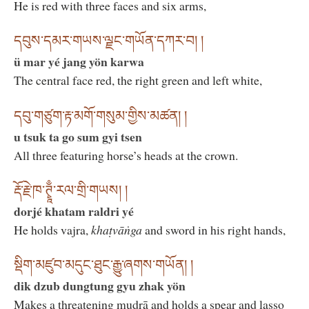
He is red with three faces and six arms,
དབུས་དམར་གཡས་ལྗང་གཡོན་དཀར་བ། །
ü mar yé jang yön karwa
The central face red, the right green and left white,
དབུ་གཙུག་རྟ་མགོ་གསུམ་གྱིས་མཚན། །
u tsuk ta go sum gyi tsen
All three featuring horse’s heads at the crown.
རྡོ་རྗེ་ཁ་ཊྭཱྃ་རལ་གྲི་གཡས། །
dorjé khatam raldri yé
He holds vajra,
khaṭvāṅga
and sword in his right hands,
སྡིག་མཛུབ་མདུང་ཐུང་རྒྱུ་ཞགས་གཡོན། །
dik dzub dungtung gyu zhak yön
Makes a threatening mudrā and holds a spear and lasso