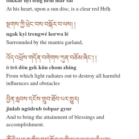
At his heart, upon a sun disc, is a clear red Hrīḥ
སྔགས་ཀྱི་ཕྲེང་བས་བསྐོར་བ་ལས། །
ngak kyi trengwé korwa lé
Surrounded by the mantra garland,
འོད་འཕྲོས་གདོན་བགེགས་ཀུན་བཅོམ་ཞིང་། །
ö trö dön gek kün chom zhing
From which light radiates out to destroy all harmful
influences and obstacles
བྱིན་རླབས་དངོས་གྲུབ་ཐོབ་པར་གྱུར།
jinlab ngödrub tobpar gyur
And to bring the attainment of blessings and
accomplishment.