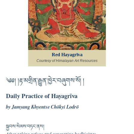
Red Hayagrīva
Courtesy of Himalayan Art Resources
༄༅། །རྟ་མགྲིན་རྒྱུན་ཁྱེར་བཞུགས་སོ། །
Daily Practice of Hayagrīva
by Jamyang Khyentse Chökyi Lodrö
སྐྱབས་སེམས་བཏང་ནས།
After taking refuge and generating bodhicitta: