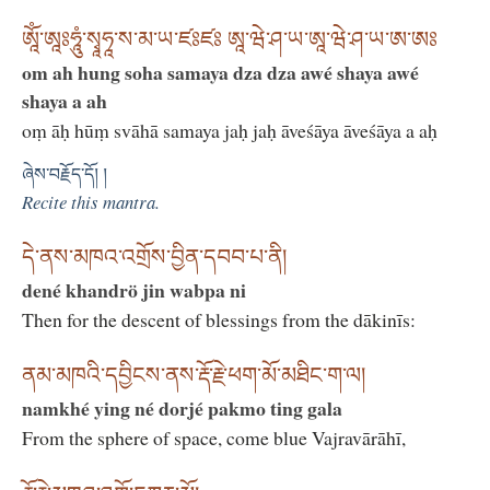
ཨཱོཾ་ཨཱཿཧཱུཾ་སྭཱཧཱ་ས་མ་ཡ་ཛཿཛཿ ཨཱ་ཝེ་ཤ་ཡ་ཨཱ་ཝེ་ཤ་ཡ་ཨ་ཨཿ
om ah hung soha samaya dza dza awé shaya awé
shaya a ah
oṃ āḥ hūṃ svāhā samaya jaḥ jaḥ āveśāya āveśāya a aḥ
ཞེས་བརྗོད་དོ། །
Recite this mantra.
དེ་ནས་མཁའ་འགྲོས་བྱིན་དབབ་པ་ནི།
dené khandrö jin wabpa ni
Then for the descent of blessings from the dākinīs:
ནམ་མཁའི་དབྱིངས་ནས་རྡོ་རྗེ་ཕག་མོ་མཐིང་ག་ལ།
namkhé ying né dorjé pakmo ting gala
From the sphere of space, come blue Vajravārāhī,