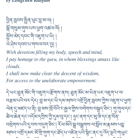
བྱིན་རླབས་སྤྲིན་ཕུང་བླ་མ་ལ། །
སྒོ་གསུམ་གུས་པས་ཕྱག་འཚལ་ལོ། །
སྤྲོས་མེད་དབང་གི་འཇུག་པ་ཡི། །
ཡེ་ཤེས་དབབ་པ་གསལ་བར་བྱ། །
With devotion filling my body, speech and mind,
I pay homage to the guru, in whom blessings amass like
clouds.
I shall now make clear the descent of wisdom,
For access to the unelaborate empowerment.
དེ་ཡང་ཐུན་མོང་གི་འཇུག་པ་རྫོགས་ནས། ཐུན་མོང་མ་ཡིན་པར་འཇུག་པ་ལ་
བརྩམ་པའི་བར་དེར། བླ་མ་དང་ཡི་དམ་མཁའ་འགྲོ་བྱིན་རླབས་ཀྱིས་འཇུག་པ་ཕྱག་
ལེན་དུ་མཛད་པ་ནི། བླ་མས་ཁྲོ་བོའི་ང་རྒྱལ་གྱིས་བགེགས་བསྐྲད་ཅིང༌། གུ་གུལ་དང་
ཚིལ་ཆེན་དང་འདོམ་དཀྲིས་ཀྱི་དུམ་བུ་དང༌། ཉུང་ནག་དང་མུ་ཟི་དང་རྟ་བོན་
བསྲེགས་པའི་དུ་བས་བདུག་ཅིང༌། རོལ་མོའི་སྒྲ་བསྒྲགས་ལ་སློབ་མ་རྣམས་པདྨ་
མཁའ་འགྲོ་དམར་མོ་གྲི་གུག་དང་ཐོད་པ་འཛིན་པའི་སྙིང་ནང་དུ་འོད་ལྔའི་གཡུང་