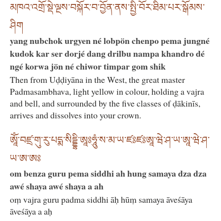
མཁའ་འགྲོ་སྡེ་ལྔས་བསྐོར་བ་བྱོན་ནས་སྤྱི་བོར་ཐིམ་པར་སྒོམས་
ཤིག
yang nubchok urgyen né lobpön chenpo pema jungné
kudok kar ser dorjé dang drilbu nampa khandro dé
ngé korwa jön né chiwor timpar gom shik
Then from Uḍḍiyāna in the West, the great master
Padmasambhava, light yellow in colour, holding a vajra
and bell, and surrounded by the five classes of ḍākinīs,
arrives and dissolves into your crown.
ཨཱོཾ་བཛྲ་གུ་རུ་པདྨ་སིདྡྷི་ཨཱཿཧཱུཾ་ས་མ་ཡ་ཛཿཛཿཨཱ་ཝེ་ཤ་ཡ་ཨཱ་ཝེ་ཤ་
ཡ་ཨ་ཨཿ
om benza guru pema siddhi ah hung samaya dza dza
awé shaya awé shaya a ah
oṃ vajra guru padma siddhi āḥ hūṃ samaya āveśāya
āveśāya a aḥ