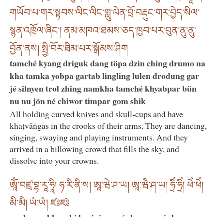
གཡོབ་པ་གར་སྟབས་ལིང་ལིང་གླུ་ལེན་བྲོ་བརྡུང་གར་བྱེད་སིལ་
སྙན་འཁྲོལ་ཞིང༌། ནམ་མཁའ་ཐམས་ཅད་ཁྱབ་པར་བུན་ནུ་ནུ་
བྱོན་ནས། སྤྱི་བོར་ཐིམ་པར་སྒོམས་ཤིག
tamché kyang driguk dang töpa dzin ching drumo na
kha tamka yobpa gartab lingling lulen drodung gar
jé silnyen trol zhing namkha tamché khyabpar bün
nu nu jön né chiwor timpar gom shik
All holding curved knives and skull-cups and have
khaṭvāṅgas in the crooks of their arms. They are dancing,
singing, swaying and playing instruments. And they
arrived in a billowing crowd that fills the sky, and
dissolve into your crowns.
ཨཱོཾ་བཛྲ་བྷ་རཱ་ཧཱི། ཧ་རི་ནི་ས། ཨཱ་ཝེ་ཤ་ཡ། ཨཱ་ཝཻ་ཤ་ཡ། ཧྲིཾ་ཧྲིཾ། ཕེཾ་ཕེཾ།
མི་མི། ཡཾ་ཡཾ། ཛཿཛཿ