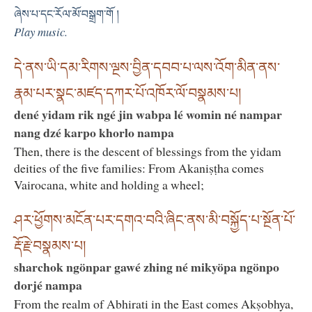
ཞེས་པ་དང་རོལ་མོ་བསྒྲག་གོ །
Play music.
དེ་ནས་ཡི་དམ་རིགས་ལྔས་བྱིན་དབབ་པ་ལས་འོག་མིན་ནས་
རྣམ་པར་སྣང་མཛད་དཀར་པོ་འཁོར་ལོ་བསྣམས་པ།
dené yidam rik ngé jin wabpa lé womin né nampar
nang dzé karpo khorlo nampa
Then, there is the descent of blessings from the yidam
deities of the five families: From Akaniṣṭha comes
Vairocana, white and holding a wheel;
ཤར་ཕྱོགས་མངོན་པར་དགའ་བའི་ཞིང་ནས་མི་བསྐྱོད་པ་སྔོན་པོ་
རྡོ་རྗེ་བསྣམས་པ།
sharchok ngönpar gawé zhing né mikyöpa ngönpo
dorjé nampa
From the realm of Abhirati in the East comes Akṣobhya,