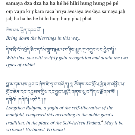
samaya dza dza ha ha hé hé hihi hung hung pé pé
oṃ vajra kiṃkara raca hriya āveśāya āveśāya samaya jaḥ
jaḥ ha ha he he hi hi hūṃ hūṃ phaṭ phaṭ
ཅེས་པས་བྱིན་དབབ་བོ། །
Bring down the blessings in this way.
དེས་ནི་ངོ་འཕྲོད་ཅིང་དངོས་གྲུབ་རྣམ་པ་གཉིས་མྱུར་དུ་འགྲུབ་པར་བྱེད་དོ། །
With this, you will swiftly gain recognition and attain the two
types of siddhi.
བླ་མ་དམ་པས་ཕྱག་བཞེས་ཇི་ལྟ་བ་བཞིན། སྣ་ཚོགས་རང་གྲོལ་གྱི་རྣལ་འབྱོར་པ་
ཀློང་ཆེན་རབ་འབྱམས་ཀྱིས་རང་བྱུང་པདྨའི་གནས་སུ་བཀོད་པ་རྫོགས་སོ། །
དགེའོ། །དགེའོ། །དགེའོ།། །།
Longchen Rabjam, a yogin of the self-liberation of the
manifold, composed this according to the noble guru’s
4
tradition, in the place of the Self-Arisen Padma.
May it be
virtuous! Virtuous! Virtuous!