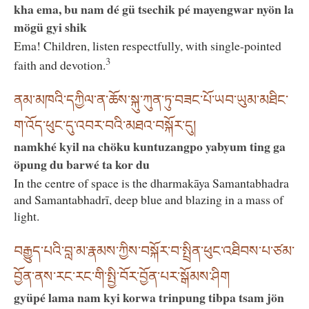
kha ema, bu nam dé gü tsechik pé mayengwar nyön la
mögü gyi shik
Ema! Children, listen respectfully, with single-pointed
3
faith and devotion.
ནམ་མཁའི་དཀྱིལ་ན་ཆོས་སྐུ་ཀུན་ཏུ་བཟང་པོ་ཡབ་ཡུམ་མཐིང་
ག་འོད་ཕུང་དུ་འབར་བའི་མཐའ་བསྐོར་དུ།
namkhé kyil na chöku kuntuzangpo yabyum ting ga
öpung du barwé ta kor du
In the centre of space is the dharmakāya Samantabhadra
and Samantabhadrī, deep blue and blazing in a mass of
light.
བརྒྱུད་པའི་བླ་མ་རྣམས་ཀྱིས་བསྐོར་བ་སྤྲིན་ཕུང་འཐིབས་པ་ཙམ་
བྱོན་ནས་རང་རང་གི་སྤྱི་བོར་བྱོན་པར་སྒོམས་ཤིག
gyüpé lama nam kyi korwa trinpung tibpa tsam jön