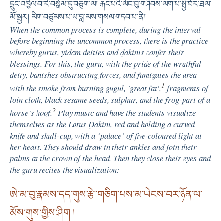
དྲུང་འཁྱིལ་བ་རེ་བསྒོམ་དུ་བཅུག་ལ། རྐང་པའི་ལོང་བུ་གཤིབས་ལག་པ་སྤྱི་བོར་ཐལ་
མོ་སྦྱར། མིག་བཙུམས་པ་ལ་བླ་མས་གསལ་གདབ་པ་ནི།
When the common process is complete, during the interval
before beginning the uncommon process, there is the practice
whereby gurus, yidam deities and ḍākinīs confer their
blessings. For this, the guru, with the pride of the wrathful
deity, banishes obstructing forces, and fumigates the area
1
with the smoke from burning gugul, 'great fat',
fragments of
loin cloth, black sesame seeds, sulphur, and the frog-part of a
2
horse’s hoof.
Play music and have the students visualize
themselves as the Lotus Ḍākinī, red and holding a curved
knife and skull-cup, with a ‘palace’ of five-coloured light at
her heart. They should draw in their ankles and join their
palms at the crown of the head. Then they close their eyes and
the guru recites the visualization:
ཨེ་མ་བུ་རྣམས་དད་གུས་རྩེ་གཅིག་པས་མ་ཡེངས་བར་ཉོན་ལ་
མོས་གུས་གྱིས་ཤིག །