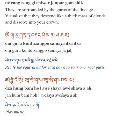
né rang rang gi chiwor jönpar gom shik
They are surrounded by the gurus of the lineage.
Visualize that they descend like a thick mass of clouds
and dissolve into your crown.
ཨོཾ་གུ་རུ་ཀུན་ཏུ་བཟང་པོ་ས་མ་ཡ་ཛ་ཛཿ
om guru kuntuzangpo samaya dza dza
oṃ guru kuntu zangpo samaya ja jaḥ
ཞེས་པ་ནས་རྩ་བའི་བླ་མའི་བར་བརྗོད་དེ།
Recite the equivalent for each down to your own root guru.
ཛཿཧཱུཾ་བཾ་ཧོཿ ཨཱ་ཝེ་ཤ་ཡ་ཨཱ་ཝེ་ཤ་ཡ་ཨ་ཨཿ
dza hung bam ho | awé shaya awé shaya a ah
jaḥ hūṃ baṃ hoḥ | āveśāya āveśāya a aḥ
ཞེས་དང་རོལ་མོ་བསྒྲག་གོ
Play music.