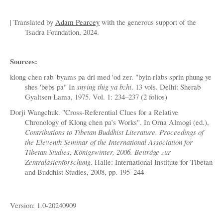
| Translated by
Adam Pearcey
with the generous support of the
Tsadra Foundation, 2024.
Sources:
klong chen rab 'byams pa dri med 'od zer. "byin rlabs sprin phung ye
shes 'bebs pa" In
snying thig ya bzhi
. 13 vols. Delhi: Sherab
Gyaltsen Lama, 1975. Vol. 1: 234–237 (2 folios)
Dorji Wangchuk. "Cross-Referential Clues for a Relative
Chronology of Klong chen pa’s Works". In Orna Almogi (ed.),
Contributions to Tibetan Buddhist Literature. Proceedings of
the Eleventh Seminar of the International Association for
Tibetan Studies, Königswinter, 2006. Beiträge zur
Zentralasienforschung
. Halle: International Institute for Tibetan
and Buddhist Studies, 2008, pp. 195–244
Version: 1.0-20240909