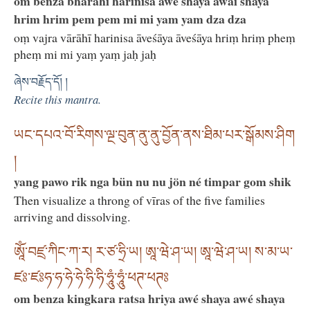
om benza bharahi harinisa awé shaya awai shaya
hrim hrim pem pem mi mi yam yam dza dza
oṃ vajra vārāhī harinisa āveśāya āveśāya hriṃ hriṃ pheṃ
pheṃ mi mi yaṃ yaṃ jaḥ jaḥ
ཞེས་བརྗོད་དོ། །
Recite this mantra.
ཡང་དཔའ་བོ་རིགས་ལྔ་བུན་ནུ་ནུ་བྱོན་ནས་ཐིམ་པར་སྒོམས་ཤིག
།
yang pawo rik nga bün nu nu jön né timpar gom shik
Then visualize a throng of vīras of the five families
arriving and dissolving.
ཨཱོཾ་བཛྲ་ཀིང་ཀ་ར། ར་ཙ་ཧྲི་ཡ། ཨཱ་ཝེ་ཤ་ཡ། ཨཱ་ཝེ་ཤ་ཡ། ས་མ་ཡ་
ཛཿ་ཛཿཧ་ཧ་ཧེ་ཧེ་ཧི་ཧི་ཧཱུཾ་ཧཱུཾ་ཕཊ་ཕཊཿ
om benza kingkara ratsa hriya awé shaya awé shaya