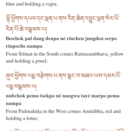
blue and holding a vajra;
ལྷོ་ཕྱོགས་དཔལ་དང་ལྡན་པ་ནས་རིན་ཆེན་འབྱུང་ལྡན་སེར་པོ་
རིན་པོ་ཆེ་བསྣམས་པ།
lhochok pal dang denpa né rinchen jungden serpo
rinpoche nampa
From Śrīmat in the South comes Ratnasambhava, yellow
and holding a jewel;
ནུབ་ཕྱོགས་པདྨ་བརྩེགས་པ་ནས་སྣང་བ་མཐའ་ཡས་དམར་པོ་
པདྨ་བསྣམས་པ།
nubchok pema tsekpa né nangwa tayé marpo pema
nampa
From Padmakūṭa in the West comes Amitābha, red and
holding a lotus;