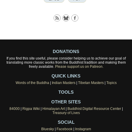
DONATIONS
If you find this site useful, please consider helping us to achieve our goal of
translating more classic works from the Buddhist tradition and making them
freely available.
Please support us on Patreon.
QUICK LINKS
Words of the Buddha
|
Indian Masters
|
Tibetan Masters
|
Topics
TOOLS
OTHER SITES
84000
|
Rigpa Wiki
|
Himalayan Art
|
Buddhist Digital Resource Center
|
Treasury of Lives
SOCIAL
Bluesky
|
Facebook
|
Instagram