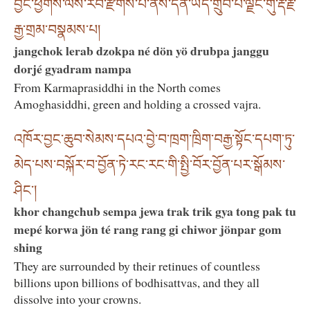
བྱང་ཕྱོགས་ལས་རབ་རྫོགས་པ་ནས་དོན་ཡོད་གྲུབ་པ་ལྗང་གུ་རྡོ་རྗེ་
རྒྱ་གྲམ་བསྣམས་པ།
jangchok lerab dzokpa né dön yö drubpa janggu
dorjé gyadram nampa
From Karmaprasiddhi in the North comes
Amoghasiddhi, green and holding a crossed vajra.
འཁོར་བྱང་ཆུབ་སེམས་དཔའ་བྱེ་བ་ཁྲག་ཁྲིག་བརྒྱ་སྟོང་དཔག་ཏུ་
མེད་པས་བསྐོར་བ་བྱོན་ཏེ་རང་རང་གི་སྤྱི་བོར་བྱོན་པར་སྒོམས་
ཤིང༌།
khor changchub sempa jewa trak trik gya tong pak tu
mepé korwa jön té rang rang gi chiwor jönpar gom
shing
They are surrounded by their retinues of countless
billions upon billions of bodhisattvas, and they all
dissolve into your crowns.