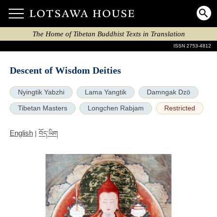
The Home of Tibetan Buddhist Texts in Translation
ISSN 2753-4812
Descent of Wisdom Deities
Nyingtik Yabzhi
Lama Yangtik
Damngak Dzö
Tibetan Masters
Longchen Rabjam
Restricted
English
|
བོད་ཡིག