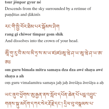
tsur jönpar gyur né
Descends from the sky surrounded by a retinue of
paṇḍitas and ḍākinīs
རང་གི་སྤྱི་བོར་ཐིམ་པར་སྒོམས་ཤིག
rang gi chiwor timpar gom shik
And dissolves into the crown of your head.
ཨཱོཾ་གུ་རུ་བི་མ་ལ་མི་ཏྲ་ས་མ་ཡ་ཛཿཛཿཨཱ་ཝེ་ཤ་ཡ་ཨཱ་ཝེ་ཤ་ཡ་ཨ་
ཨཿ
om guru bimala mitra samaya dza dza awé shaya awé
shaya a ah
oṃ guru vimalamitra samaya jaḥ jaḥ āveśāya āveśāya a aḥ
ཡང་ནུབ་ཕྱོགས་ཨུ་རྒྱན་ནས་སློབ་དཔོན་ཆེན་པོ་པདྨ་འབྱུང་
གནས་སྐུ་མདོག་དཀར་སེར་རྡོ་རྗེ་དང༌། དྲིལ་བུ་བསྣམས་པ་