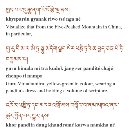
ཁྱད་པར་དུ་རྒྱ་ནག་རི་བོ་རྩེ་ལྔ་ནས།
khyepardu gyanak riwo tsé nga né
Visualize that from the Five-Peaked Mountain in China,
in particular,
གུ་རུ་བི་མ་ལ་མི་ཏྲ་སྐུ་མདོག་ལྗང་སེར་པཎྜི་ཏའི་ཆ་བྱད་ཅན་པོ་ཏི་
བསྣམས་པ།
guru bimala mi tra kudok jang ser pandité chajé
chenpo ti nampa
Guru Vimalamitra, yellow-green in colour, wearing a
paṇḍita’s dress and holding a volume of scripture,
འཁོར་པཎྜི་ཏ་དང་མཁའ་འགྲོ་མས་བསྐོར་བ་ནམ་མཁའ་ནས་
ཚུར་བྱོན་པར་གྱུར་ནས།
khor pandita dang khandromé korwa namkha né