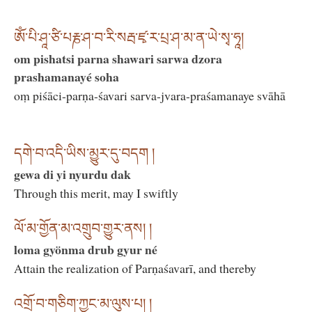
ཨོཾ་པི་ཤཱ་ཙི་པརྞ་ཤ་བ་རི་སརྦ་ཛྭ་ར་པྲ་ཤ་མ་ན་ཡེ་སྭ་ཧཱ།
om pishatsi parna shawari sarwa dzora
prashamanayé soha
oṃ piśāci-parṇa-śavari sarva-jvara-praśamanaye svāhā
དགེ་བ་འདི་ཡིས་མྱུར་དུ་བདག །
gewa di yi nyurdu dak
Through this merit, may I swiftly
ལོ་མ་གྱོན་མ་འགྲུབ་གྱུར་ནས། །
loma gyönma drub gyur né
Attain the realization of Parṇaśavarī, and thereby
འགྲོ་བ་གཅིག་ཀྱང་མ་ལུས་པ། །