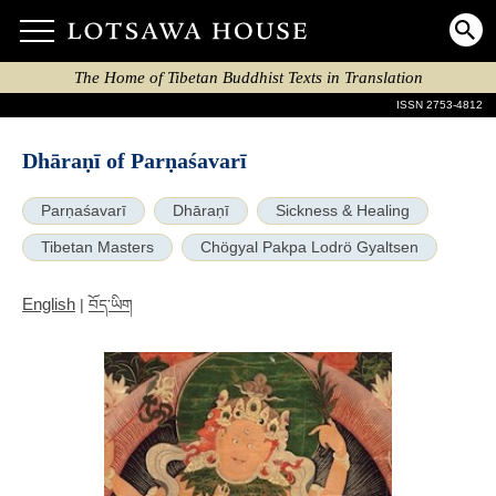
The Home of Tibetan Buddhist Texts in Translation
ISSN 2753-4812
Dhāraṇī of Parṇaśavarī
Parṇaśavarī
Dhāraṇī
Sickness & Healing
Tibetan Masters
Chögyal Pakpa Lodrö Gyaltsen
English
|
བོད་ཡིག