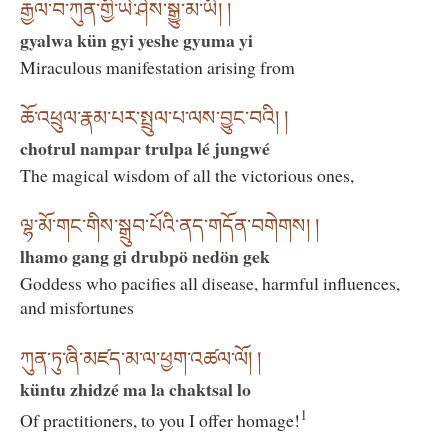
རྒྱལ་བ་ཀུན་གྱི་ཡེ་ཤེས་སྒྱུ་མ་ཡི། །
gyalwa kün gyi yeshe gyuma yi
Miraculous manifestation arising from
ཆོ་འཕྲུལ་རྣམ་པར་སྤྲུལ་པ་ལས་བྱུང་བའི། །
chotrul nampar trulpa lé jungwé
The magical wisdom of all the victorious ones,
ལྷ་མོ་གང་གིས་སྒྲུབ་པོའི་ནད་གདོན་བགེགས། །
lhamo gang gi drubpö nedön gek
Goddess who pacifies all disease, harmful influences,
and misfortunes
ཀུན་ཏུ་ཞི་མཛད་མ་ལ་ཕྱག་འཚལ་ལོ། །
küntu zhidzé ma la chaktsal lo
1
Of practitioners, to you I offer homage!