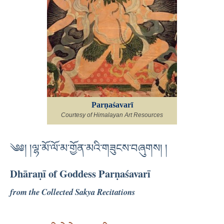
Parṇaśavarī
Courtesy of Himalayan Art Resources
༄༅། །ལྷ་མོ་ལོ་མ་གྱོན་མའི་གཟུངས་བཞུགས། །
Dhāraṇī of Goddess Parṇaśavarī
from the Collected Sakya Recitations