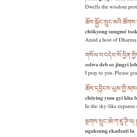
Dwells the wisdom prot
ཆོས་སྐྱོང་སྲུང་མའི་ཚོགས་
chökyong sungmé tsok
Amid a host of Dharma 
གསོལ་བ་འདེབ་སོ་བྱིན་གྱི
solwa deb so jingyi lo
I pray to you. Please gr
ཆོས་དབྱིངས་ཡུམ་གྱི་མཁའ
chöying yum gyi kha l
In the sky-like expanse
སྔགས་སྲུང་ཨེ་ཀ་ཛཱ་ཊི་ལ། །
ngaksung ekadzati la