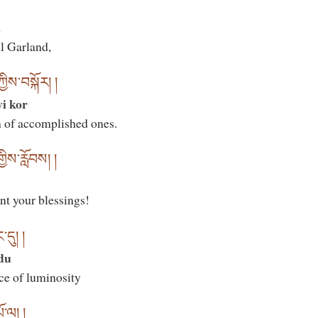
a
l Garland,
ྱིས་བསྐོར། །
yi kor
 of accomplished ones.
ིས་རློབས། །
b
ant your blessings!
དུ། །
du
ce of luminosity
ོ་ལ། །