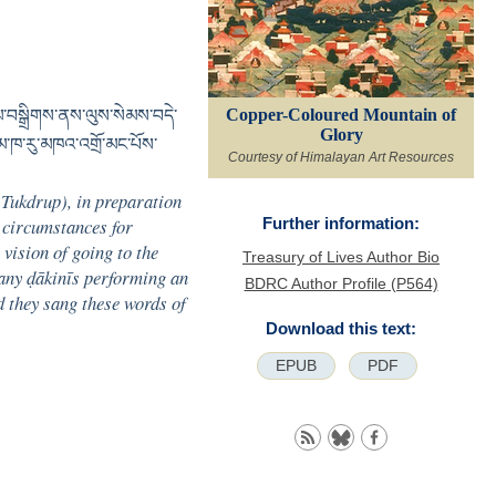
Copper-Coloured Mountain of
ུམ་བསྒྲིགས་ནས་ལུས་སེམས་བདེ་
Glory
་ལམ་ཁ་རུ་མཁའ་འགྲོ་མང་པོས་
Courtesy of Himalayan Art Resources
 Tukdrup), in preparation
Further information:
s circumstances for
vision of going to the
Treasury of Lives Author Bio
any ḍākinīs performing an
BDRC Author Profile (P564)
d they sang these words of
Download this text:
EPUB
PDF