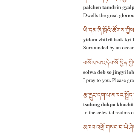
palchen tamdrin gyalp
Dwells the great glorio
ཡི་དམ་ཞི་ཁྲོའི་ཚོགས་ཀྱིས
yidam zhitrö tsok kyi 
Surrounded by an ocean
གསོལ་བ་འདེབ་སོ་བྱིན་གྱི
solwa deb so jingyi lo
I pray to you. Please gr
རྩ་རླུང་དག་པ་མཁའ་སྤྱོད་ད
tsalung dakpa khachö
In the celestial realms 
མཁའ་འགྲོ་གསང་བ་ཡེ་ཤེ