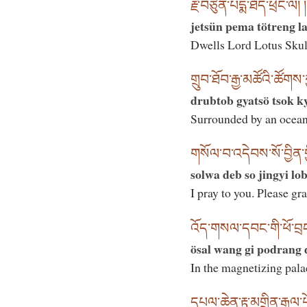
རྗེ་བཙུན་པདྨ་ཐོད་ཕྲེང་ལ། །
jetsün pema tötreng l
Dwells Lord Lotus Skul
གྲུབ་ཐོབ་རྒྱ་མཚོའི་ཚོགས་ཀ
drubtob gyatsö tsok k
Surrounded by an ocean
གསོལ་བ་འདེབས་སོ་བྱིན་གྱ
solwa deb so jingyi lo
I pray to you. Please gr
འོད་གསལ་དབང་གི་ཕོ་བྲང་
ösal wang gi podrang 
In the magnetizing pala
དཔལ་ཆེན་རྟ་མགྲིན་རྒྱལ་པ