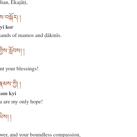
ian, Ekajāṭi,
ས་བསྐོར། །
i kor
sands of mamos and ḍākinīs.
ིས་རློབས། །
b
ant your blessings!
ྣམས་ཀྱི། །
nam kyi
u are my only hope!
ཡིས། །
wer, and your boundless compassion,