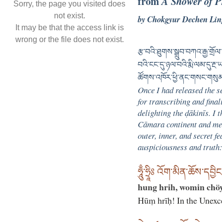
from
A Shower of P
Sorry, the page you visited does
not exist.
by Chokgyur Dechen Lin
It may be that the access link is
wrong or the file does not exist.
རྩ་བའི་ཐུགས་སྒྲུབ་བཀའ་རྒྱ་ག
བའི་ངང་དུ་ཉལ་བའི་རྨི་ལམ་དུ་རྔ
ཚོགས་འཁོར་ཕྱི་ནང་གསང་གསུམ་མཛད
Once I had released the s
for transcribing and final
delighting the ḍākinīs. I 
Cāmara continent and mee
outer, inner, and secret 
auspiciousness and truth
ཧཱུྃ་ཧྲཱིཿ འོག་མིན་ཆོས་དབྱི
hung hrih, womin chö
Hūṃ hrīḥ! In the Unexc