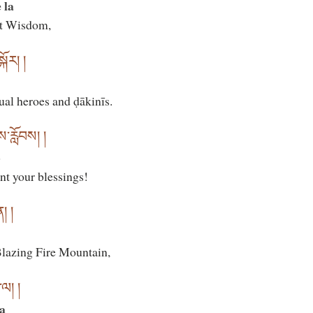
 la
et Wisdom,
ྐོར། །
ual heroes and ḍākinīs.
ས་རློབས། །
b
ant your blessings!
། །
Blazing Fire Mountain,
ལ། །
la