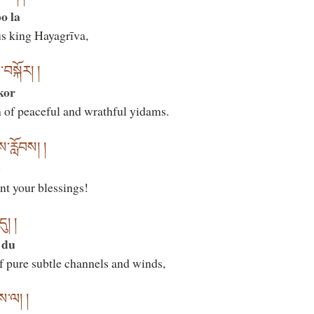
o la
us king Hayagrīva,
་བསྐོར། །
kor
 of peaceful and wrathful yidams.
ས་རློབས། །
b
ant your blessings!
ུ། །
 du
of pure subtle channels and winds,
ས་ལ། །