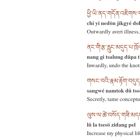
ཕྱི་ཡི་ནད་གདོན་འཇིགས་བར
chi yi nedön jikgyé do
Outwardly avert illness,
ནང་གི་རྩ་རླུང་མདུད་པ་ཁྲོ
nang gi tsalung düpa t
Inwardly, undo the knot
གསང་བའི་རྣམ་རྟོག་བདུད
sangwé namtok dü tso
Secretly, tame conceptu
ལུས་ལ་ཚེ་བསོད་གཟི་མདང
lü la tsesö zidang pel
Increase my physical lif