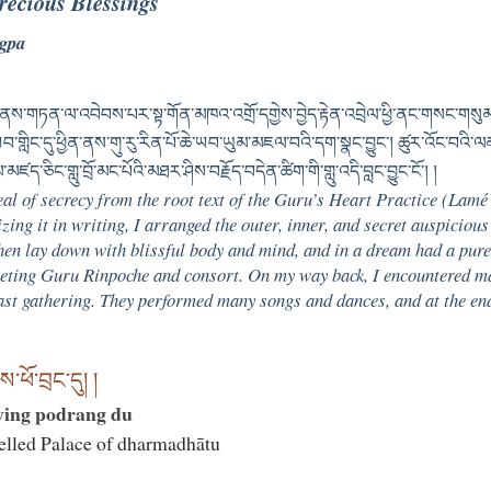
recious Blessings
gpa
ྲོལ་ནས་གཏན་ལ་འབེབས་པར་སྟ་གོན་མཁའ་འགྲོ་དགྱེས་བྱེད་རྟེན་འབྲེལ་ཕྱི་ནང་གསང་གས
་ཡབ་གླིང་དུ་ཕྱིན་ནས་གུ་རུ་རིན་པོ་ཆེ་ཡབ་ཡུམ་མཇལ་བའི་དག་སྣང་བྱུང་། ཚུར་འོང་བའི
་ཅིང་གླུ་བྲོ་མང་པོའི་མཐར་ཤིས་བརྗོད་བདེན་ཚིག་གི་གླུ་འདི་བླང་བྱུང་ངོ་། །
eal of secrecy from the root text of the Guru’s Heart Practice (Lamé
izing it in writing, I arranged the outer, inner, and secret auspiciou
then lay down with blissful body and mind, and in a dream had a pure 
ting Guru Rinpoche and consort. On my way back, I encountered m
feast gathering. They performed many songs and dances, and at the en
:
ངས་ཕོ་བྲང་དུ། །
ying podrang du
elled Palace of dharmadhātu