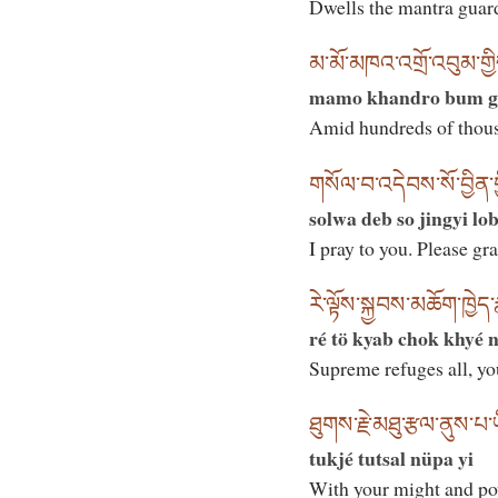
Dwells the mantra guard
མ་མོ་མཁའ་འགྲོ་འབུམ་གྱི
mamo khandro bum gy
Amid hundreds of thou
གསོལ་བ་འདེབས་སོ་བྱིན་གྱ
solwa deb so jingyi lo
I pray to you. Please gr
རེ་ལྟོས་སྐྱབས་མཆོག་ཁྱེད་ར
ré tö kyab chok khyé 
Supreme refuges all, yo
ཐུགས་རྗེ་མཐུ་རྩལ་ནུས་པ་
tukjé tutsal nüpa yi
With your might and po