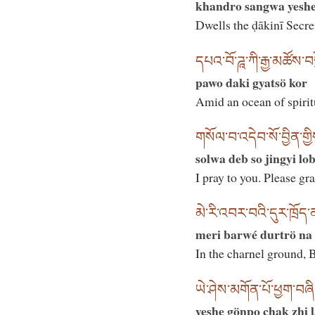
khandro sangwa yeshe
Dwells the ḍākinī Secr
དཔའ་བོ་ཌཱ་ཀི་རྒྱ་མཚོས་བས
pawo daki gyatsö kor
Amid an ocean of spirit
གསོལ་བ་འདེབ་སོ་བྱིན་གྱི
solwa deb so jingyi lo
I pray to you. Please gr
མེ་རི་འབར་བའི་དུར་ཁྲོད་ན
meri barwé durtrö na
In the charnel ground, 
ཡེ་ཤེས་མགོན་པོ་ཕྱག་བཞི་
yeshe gönpo chak zhi 