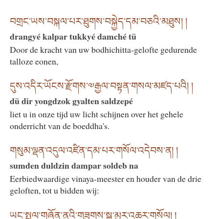
བགྲང་ཡས་བསྐལ་པར་ཐུགས་བསྐྱེད་དམ་བཅའི་མཐུས། །
drangyé kalpar tukkyé damché tü
Door de kracht van uw bodhichitta-gelofte gedurende
talloze eonen,
དུས་འདིར་ཡོངས་རྫོགས་༧རྒྱལ་བསྟན་གསལ་མཛད་པའི། །
dü dir yongdzok gyalten saldzepé
liet u in onze tijd uw licht schijnen over het gehele
onderricht van de boeddha's.
གསུམ་ལྡན་འདུལ་འཛིན་དམ་པར་གསོལ་འདེབས་ན། །
sumden duldzin dampar soldeb na
Eerbiedwaardige vinaya-meester en houder van de drie
geloften, tot u bidden wij:
ཡང་སྤྲུལ་གཞོན་ནུའི་གཟུགས་སྐུ་མྱུར་འཆར་གསོལ། །