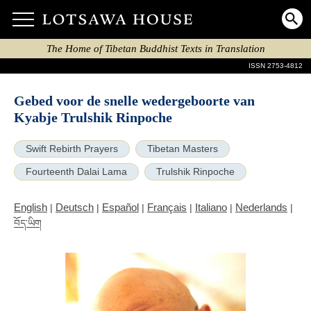
The Home of Tibetan Buddhist Texts in Translation
ISSN 2753-4812
Gebed voor de snelle wedergeboorte van
Kyabje Trulshik Rinpoche
Swift Rebirth Prayers
Tibetan Masters
Fourteenth Dalai Lama
Trulshik Rinpoche
English
Deutsch
Español
Français
Italiano
Nederlands
|
|
|
|
|
|
བོད་ཡིག