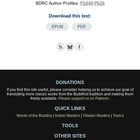
BDRC Author Profiles:
P1649
P626
Download this text:
EPUB
PDF
DONATIONS
If you find this site useful, please consider helping us to achieve our goal of
translating more classic works from the Buddhist tradition and making them
freely available.
Please support us on Patreon.
QUICK LINKS
Words of the Buddha
|
Indian Masters
|
Tibetan Masters
|
Topics
TOOLS
OTHER SITES