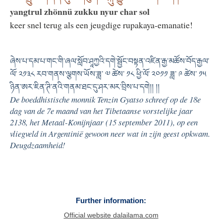
yangtrul zhönnü zukku nyur char sol
keer snel terug als een jeugdige rupakaya-emanatie!
ཞེས་པ་དམ་པ་གང་གི་ཞལ་སློབ་ཤཱཀྱའི་དགེ་སྦྱོང་བསྟན་འཛིན་རྒྱ་མཚོས་བོད་རྒྱལ་
ལོ་ ༢༡༣༨ རབ་གནས་ལྕགས་ཡོས་ཟླ་ ༧ ཚེས་ ༡༨ ཕྱི་ལོ་ ༢༠༡༡ ཟླ་ ༩ ཚེས་ ༡༥
ཉིན་ཨར་ཇིན་ཊི་ནའི་གནམ་ཐང་དུ་ཤར་མར་བྲིས་པ་དགེ།། །།
De boeddhistische monnik Tenzin Gyatso schreef op de 18e
dag van de 7e maand van het Tibetaanse vorstelijke jaar
2138, het Metaal-Konijnjaar (15 september 2011), op een
vliegveld in Argentinië gewoon neer wat in zijn geest opkwam.
Deugdzaamheid!
Further information:
Official website dalailama.com