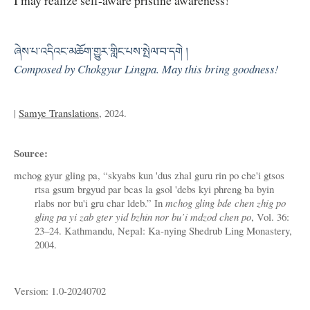
ཞེས་པ་འདིའང་མཆོག་གྱུར་གླིང་པས་སྤེལ་བ་དགེ །
Composed by Chokgyur Lingpa. May this bring goodness!
|
Samye Translations
, 2024.
Source:
mchog gyur gling pa, “skyabs kun 'dus zhal guru rin po che'i gtsos
rtsa gsum brgyud par bcas la gsol 'debs kyi phreng ba byin
rlabs nor bu'i gru char ldeb.” In
mchog gling bde chen zhig po
gling pa yi zab gter yid bzhin nor bu’i mdzod chen po
, Vol. 36:
23–24. Kathmandu, Nepal: Ka-nying Shedrub Ling Monastery,
2004.
Version: 1.0-20240702