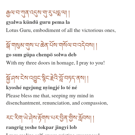
རྒྱལ་བ་ཀུན་འདུས་གུ་རུ་པདྨ་ལ། །
gyalwa kündü guru pema la
Lotus Guru, embodiment of all the victorious ones,
སྒོ་གསུམ་གུས་པ་ཆེན་པོས་གསོལ་བ་འདེབས། །
go sum güpa chenpö solwa deb
With my three doors in homage, I pray to you!
སྐྱོ་ཤས་ངེས་འབྱུང་སྙིང་རྗེའི་བློ་བཏད་ནས། །
kyoshé ngejung nyingjé lo té né
Please bless me that, seeping my mind in
disenchantment, renunciation, and compassion,
རང་རིག་ཡེ་ཤེས་རྟོགས་པར་བྱིན་གྱིས་རློབས། །
rangrig yeshe tokpar jingyi lob
I may realize self-aware pristine awareness!