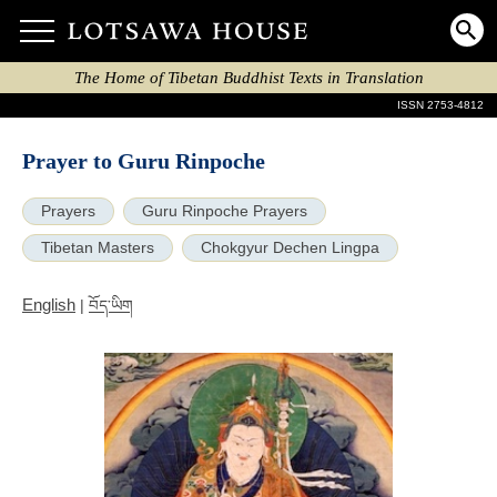
The Home of Tibetan Buddhist Texts in Translation
ISSN 2753-4812
Prayer to Guru Rinpoche
Prayers
Guru Rinpoche Prayers
Tibetan Masters
Chokgyur Dechen Lingpa
English
|
བོད་ཡིག