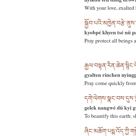
With your love, exalted
སྐྱོབ་པའི་མཁྱེན་བརྩེ་ནུས
kyobpé khyen tsé nü pa
Pray protect all beings
རྒྱལ་བསྟན་རིན་ཆེན་སྙིང་པ
gyalten rinchen nying
Pray come quickly fro
དགེ་ལེགས་སྣང་བས་དུས་ཀྱ
gelek nangwé dü kyi gü
To beautify this earth; 
ཞིང་མཆོག་པདྨ་འོད་ཀྱི་གནྡྷ