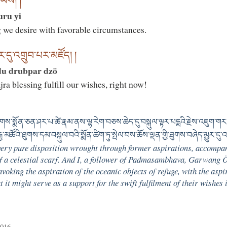
ུ་ཡིས། །
uru yi
 we desire with favorable circumstances.
་དུ་འགྲུབ་པར་མཛོད། །
du drubpar dzö
a blessing fulfill our wishes, right now!
ས་སྨོན་ཅན་ཤར་པ་ཚེ་རྣམ་ནས་ལྷ་རེག་བཅས་ཆེད་དུ་བསྐུལ་ལྟར་པདྨའི་རྗེས་འཇུག་
་མཚོའི་ཐུགས་དམ་བསྐུལ་བའི་སྨོན་ཚིག་ཏུ་སྤེལ་བས་ཆོས་ལྡན་གྱི་ཐུགས་བཞེད་མྱུར་དུ་འགྲུ
ery pure disposition wrought through former aspirations, accompani
 of a celestial scarf. And I, a follower of Padmasambhava, Garwang
nvoking the aspiration of the oceanic objects of refuge, with the aspi
hat it might serve as a support for the swift fulfilment of their wishes
2016.