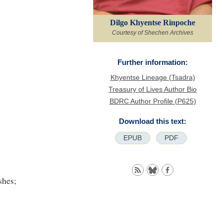
Dilgo Khyentse Rinpoche
Courtesy of Shechen Archives
Further information:
Khyentse Lineage (Tsadra)
Treasury of Lives Author Bio
BDRC Author Profile (P625)
Download this text:
EPUB
PDF
shes;