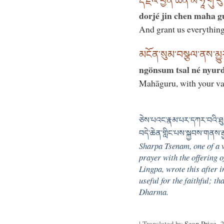
རྡོ་རྗེའི་བྱིན་ཆེན་མ་ཧཱ་གུ་ར
dorjé jin chen maha g
And grant us everything
མངོན་སུམ་བསྩལ་ནས་མྱུར
ngönsum tsal né nyur
Mahāguru, with your vajr
ཅེས་པའང་རྣམ་པར་དཀར་བའི་ཐུག
བདེ་ཆེན་གླིང་པས་སྐྱབས་གནས་རྒྱ
Sharpa Tsenam, one of a v
prayer with the offering
Lingpa, wrote this after i
useful for the faithful; t
Dharma.
| Translated by
Sean Price
, 