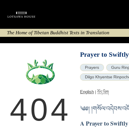
The Home of Tibetan Buddhist Texts in Translation
Prayer to Swiftly
Prayers
Guru Rin
Dilgo Khyentse Rinpoch
English
|
བོད་ཡིག
404
༄༅། །གསོལ་འདེབས་འདོད
A Prayer to Swiftly